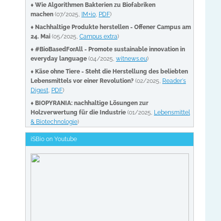
♦
Wie Algorithmen Bakterien zu Biofabriken
machen
(07/2025,
IM+io
,
PDF
)
♦
Nachhaltige Produkte herstellen - Offener Campus am
24. Mai
(05/2025,
Campus extra
)
♦
#BioBasedForAll - Promote sustainable innovation in
everyday language
(04/2025,
witnews.eu
)
♦
Käse ohne Tiere - Steht die Herstellung des beliebten
Lebensmittels vor einer Revolution?
(02/2025,
Reader's
Digest
,
PDF
)
♦
BIOPYRANIA: nachhaltige Lösungen zur
Holzverwertung für die Industrie
(01/2025,
Lebensmittel
& Biotechnologie
)
iSBio on Youtube