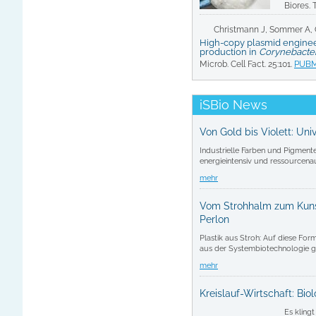
Biores. 
Christmann J, Sommer A, 
High-copy plasmid enginee
production in
Corynebacte
Microb. Cell Fact. 25:101.
PUB
iSBio News
Von Gold bis Violett: Uni
Industrielle Farben und Pigmente
energieintensiv und ressourcena
mehr
Vom Strohhalm zum Kunsts
Perlon
Plastik aus Stroh: Auf diese Fo
aus der Systembiotechnologie ge
mehr
Kreislauf-Wirtschaft: Bio
Es klingt