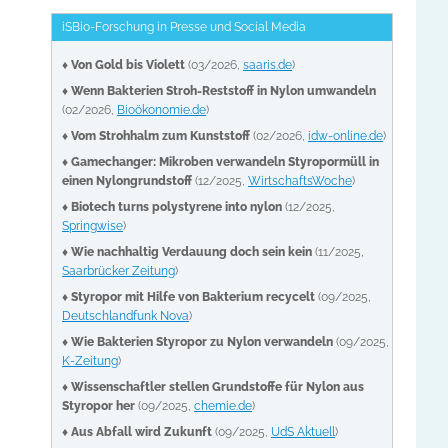
iSBio-Forschung in Presse und Social Media
♦
Von Gold bis Violett
(03/2026,
saaris.de
)
♦
Wenn Bakterien Stroh-Reststoff in Nylon umwandeln
(02/2026,
Bioökonomie.de
)
♦
Vom Strohhalm zum Kunststoff
(02/2026,
idw-online.de
)
♦
Gamechanger: Mikroben verwandeln Styropormüll in
einen Nylongrundstoff
(12/2025,
WirtschaftsWoche
)
♦
Biotech turns polystyrene into nylon
(12/2025,
Springwise
)
♦
Wie nachhaltig Verdauung doch sein kein
(11/2025,
Saarbrücker Zeitung
)
♦
Styropor mit Hilfe von Bakterium recycelt
(09/2025,
Deutschlandfunk Nova
)
♦
Wie Bakterien Styropor zu Nylon verwandeln
(09/2025,
K-Zeitung
)
♦ Wissenschaftler stellen Grundstoffe für Nylon aus
Styropor her
(09/2025,
chemie.de
)
♦ Aus Abfall wird Zukunft
(09/2025,
UdS Aktuell
)