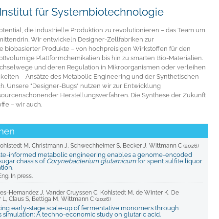
stitut für Systembiotechnologie
otential, die industrielle Produktion zu revolutionieren – das Team um
 mittendrin. Wir entwickeln Designer-Zellfabriken zur
biobasierter Produkte – von hochpreisigen Wirkstoffen für den
oßvolumige Plattformchemikalien bis hin zu smarten Bio-Materialien.
echselwege und deren Regulation in Mikroorganismen oder verleihen
keiten – Ansätze des Metabolic Engineering und der Synthetischen
h. Unsere "Designer-Bugs" nutzen wir zur Entwicklung
sourcenschonender Herstellungsverfahren. Die Synthese der Zukunft
fe – wir auch.
onen
Kohlstedt M, Christmann J, Schwechheimer S, Becker J, Wittmann C
(2026)
ate-informed metabolic engineering enables a genome-encoded
ugar chassis of
Corynebacterium glutamicum
for spent sulfite liquor
tion.
ng. In press.
es-Hernandez J, Vander Cruyssen C, Kohlstedt M, de Winter K, De
 L, Claus S, Bettiga M, Wittmann C
(2026)
ing early-stage scale-up of fermentative monomers through
 simulation: A techno-economic study on glutaric acid.