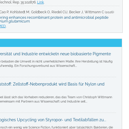
Technol. Rep. 35:102876.
Link
.
Cao P, Kohlstedt M, Goldbeck O, Riedel CU, Becker J, Wittmann C
(2026)
ring enhances recombinant protein and antimicrobial peptide
rium glutamicum
.
MED
.
versität und Industrie entwickeln neue biobasierte Pigmente
 belasten die Umwelt in nicht unerheblichem Maße. Ihre Herstellung ist häufig
ufwendig. Ein Forschungsverbund aus Wissenschaft...
toff: Zellstoff-Nebenprodukt wird Basis für Nylon und
rmel lässt sich das Vorhaben reduzieren, das das Team von Christoph Wittmann
meinsam mit Partnern aus Wissenschaft und Industrie seit...
logisches Upcycling von Styropor- und Textilabfällen zu...
 noch ein wenig wie Science Fiction, funktioniert aber tatsächlich: Bakterien, die