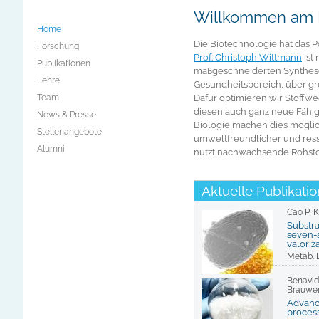
Willkommen am In
Home
Die Biotechnologie hat das P
Forschung
Prof. Christoph Wittmann
ist
Publikationen
maßgeschneiderten Synthese 
Lehre
Gesundheitsbereich, über gr
Team
Dafür optimieren wir Stoffw
diesen auch ganz neue Fähig
News & Presse
Biologie machen dies möglic
Stellenangebote
umweltfreundlicher und res
Alumni
nutzt nachwachsende Rohstof
Aktuelle Publikati
Cao P, 
Substr
seven-s
valoriza
Metab. E
Benavid
Brauwer
Advanc
process