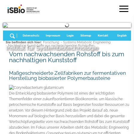
Datenschutz
Impressum
Login
Sitemap
Kontakt
English
Sie befinden sich hier:
Forschung
- Systems Metabolic Engineering
- Nachhaltige Kunststoffe aus nachwachsenden Rohstoffen
Institut für Systembiotechnologie
Vom nachwachsenden Rohstoff bis zum
nachhaltigen Kunststoff
Maßgeschneiderte Zellfabriken zur fermentativen
Herstellung biobasierter Polymerbausteine
Die Entwicklung biobasierter Polymere ist eines der wichtigsten
Themenfelder einer zukunftsorientieren Bioökonomie, um klassische
petrochemische Kunststoffe auf Basis begrenzter fossiler Ressourcen zu
ersetzen. Vor diesem Hintergrund zielt das Projekt darauf ab, neue
Monomere auf biologischer Basis herzustellen und dabei die gesamte
Wertschöpfungskette vom nachwachsenden Rohstoff bis zum Kunststoff
abzudecken. Im Fokus unserer Arbeiten steht das Metabolic Engineering
des Bodenbakteriums
Corynebacterium glutamicum
zur effizienten