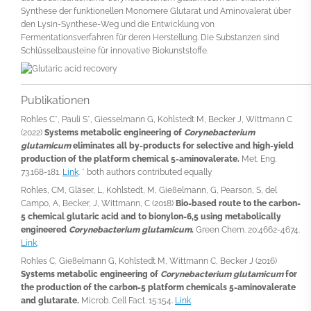
Synthese der funktionellen Monomere Glutarat und Aminovalerat über
den Lysin-Synthese-Weg und die Entwicklung von
Fermentationsverfahren für deren Herstellung. Die Substanzen sind
Schlüsselbausteine für innovative Biokunststoffe.
Publikationen
Rohles C*, Pauli S*, Giesselmann G, Kohlstedt M, Becker J, Wittmann C
(2022)
Systems metabolic engineering of
Corynebacterium
glutamicum
eliminates all by-products for selective and high-yield
production of the platform chemical 5-aminovalerate.
Met. Eng.
73.168-181.
Link
. * both authors contributed equally
Rohles, CM, Gläser, L, Kohlstedt, M, Gießelmann, G, Pearson, S, del
Campo, A, Becker, J, Wittmann, C (2018)
Bio-based route to the carbon-
5 chemical glutaric acid and to bionylon-6,5 using metabolically
engineered
Corynebacterium glutamicum
.
Green Chem. 20:4662-4674.
Link
.
Rohles C, Gießelmann G, Kohlstedt M, Wittmann C, Becker J (2016)
Systems metabolic engineering of
Corynebacterium glutamicum
for
the production of the carbon-5 platform chemicals 5-aminovalerate
and glutarate.
Microb. Cell Fact. 15:154.
Link
.