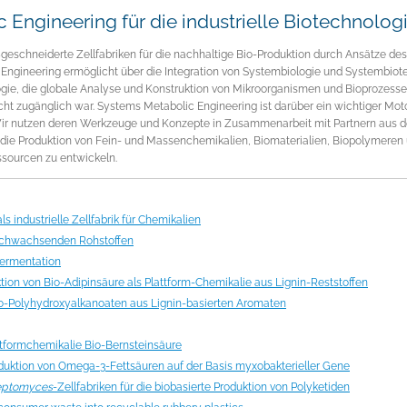
 Engineering für die industrielle Biotechnolog
geschneiderte Zellfabriken für die nachhaltige Bio-Produktion durch Ansätze de
Engineering ermöglicht über die Integration von Systembiologie und Systembio
gie, die globale Analyse und Konstruktion von Mikroorganismen und Bioprozessen m
icht zugänglich war. Systems Metabolic Engineering ist darüber ein wichtiger Mo
r nutzen deren Werkzeuge und Konzepte in Zusammenarbeit mit Partnern aus de
ie Produktion von Fein- und Massenchemikalien, Biomaterialien, Biopolymeren
sourcen zu entwickeln.
ls industrielle Zellfabrik für Chemikalien
nachwachsenden Rohstoffen
Fermentation
tion von Bio-Adipinsäure als Plattform-Chemikalie aus Lignin-Reststoffen
io-Polyhydroxyalkanoaten aus Lignin-basierten Aromaten
ttformchemikalie Bio-Bernsteinsäure
ktion von Omega-3-Fettsäuren auf der Basis myxobakterieller Gene
eptomyces
-Zellfabriken für die biobasierte Produktion von Polyketiden