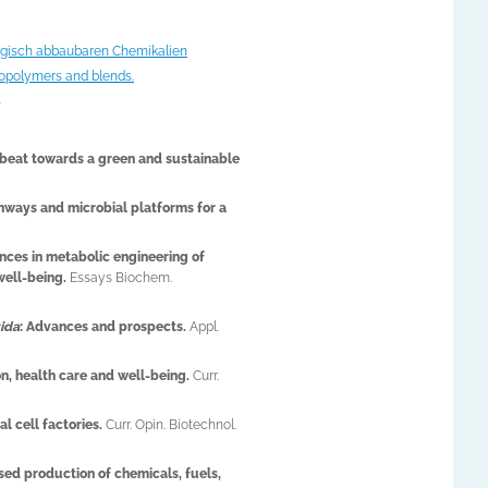
logisch abbaubaren Chemikalien
opolymers and blends.
tbeat towards a green and sustainable
thways and microbial platforms for a
ces in metabolic engineering of
well-being.
Essays Biochem.
ida
: Advances and prospects.
Appl.
on, health care and well-being.
Curr.
l cell factories.
Curr. Opin. Biotechnol.
sed production of chemicals, fuels,