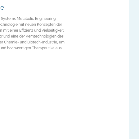
ie
s Systems Metabolic Engineering.
technologie mit neuen Konzepten der
it einer Effizienz und Vielseitigkeit,
tor und eine der Kerntechnologien des
r Chemie- und Biotech-Industrie, um
 und hochwertigen Therapeutika aus