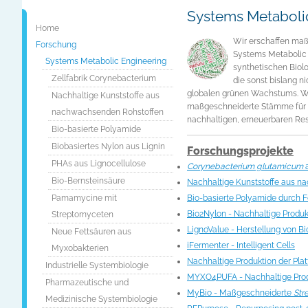
Systems Metabolic
Home
Wir erschaffen maß
Forschung
Systems Metabolic 
Systems Metabolic Engineering
synthetischen Biolo
Zellfabrik Corynebacterium
die sonst bislang n
globalen grünen Wachstums. Wi
Nachhaltige Kunststoffe aus
maßgeschneiderte Stämme für d
nachwachsenden Rohstoffen
nachhaltigen, erneuerbaren Res
Bio-basierte Polyamide
Biobasiertes Nylon aus Lignin
Forschungsprojekte
PHAs aus Lignocellulose
Corynebacterium glutamicum
a
Bio-Bernsteinsäure
Nachhaltige Kunststoffe aus 
Pamamycine mit
Bio-basierte Polyamide durch 
Bio2Nylon - Nachhaltige Produk
Streptomyceten
LignoValue - Herstellung von B
Neue Fettsäuren aus
iFermenter - Intelligent Cells
Myxobakterien
Nachhaltige Produktion der Pla
Industrielle Systembiologie
MYXO4PUFA - Nachhaltige Produ
Pharmazeutische und
MyBio - Maßgeschneiderte
Str
Medizinische Systembiologie