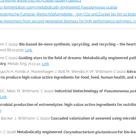
onsumer waste into recyclable rubbery plastics
o-fermentation using metabolically engineered
Pseudomonas putida
hnologische Fumarat-Wertschöpfungskette - Von CO
2
und Zucker bis hin zu bio
e monomers from second generation biomass for high performance polymers, c
nn C (2024)
Bio-based de-novo synthesis, upcycling, and recycling – the hear
hnol 86:103079.
Link.
nn C (2021)
Guiding stars to the field of dreams: Metabolically engineered pa
try.
Metab. Eng. 71:13-41.
Link
.
aguchi H, Kondo A, Marienhagen J, Bott M, Wendisch VF, Wittmann C (2021)
Advan
m
to produce high-value active ingredients for food, feed, human health, and 
DC, Nikel, PI, Wittmann, C (2020)
Industrial biotechnology of
Pseudomonas put
Link
.
crobial production of extremolytes: high-value active ingredients for nutriti
k
, Becker, J, Wittmann, C (2020)
Cascaded valorization of seaweed using microbia
, C (2018)
Metabolically engineered
Corynebacterium glutamicum
for bio-ba