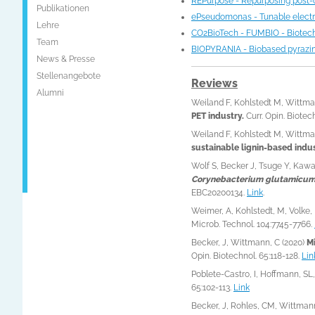
REPurpose - Repurposing post-c
Publikationen
ePseudomonas - Tunable electr
Lehre
CO2BioTech - FUMBIO - Biotec
Team
BIOPYRANIA - Biobased pyrazin
News & Presse
Stellenangebote
Reviews
Alumni
Weiland F, Kohlstedt M, Wittma
PET industry.
Curr. Opin. Biotec
Weiland F, Kohlstedt M, Wittma
sustainable lignin-based indus
Wolf S, Becker J, Tsuge Y, Kaw
Corynebacterium glutamicu
EBC20200134.
Link
.
Weimer, A, Kohlstedt, M, Volke, 
Microb. Technol. 104:7745-7766.
Becker, J, Wittmann, C (2020)
Mi
Opin. Biotechnol. 65:118-128.
Lin
Poblete-Castro, I, Hoffmann, SL
65:102-113.
Link
Becker, J, Rohles, CM, Wittmann