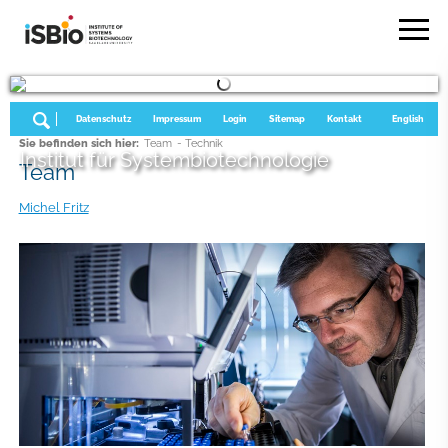
Datenschutz
Impressum
Login
Sitemap
Kontakt
English
Sie befinden sich hier:
Team
- Technik
Institut für Systembiotechnologie
Team
Michel Fritz