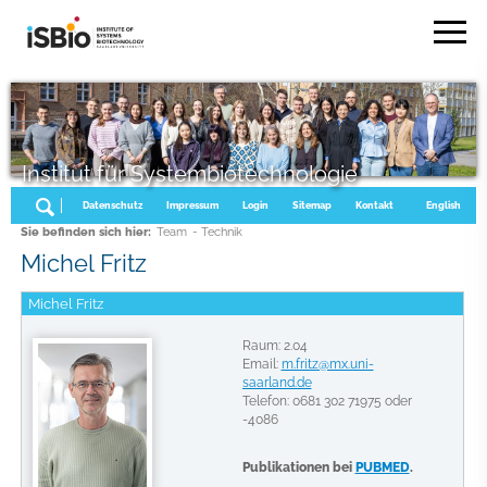
Institut für Systembiotechnologie
Datenschutz
Impressum
Login
Sitemap
Kontakt
English
Sie befinden sich hier:
Team
- Technik
Michel Fritz
Michel Fritz
Raum: 2.04
Email:
m.fritz@mx.uni-
saarland.de
Telefon: 0681 302 71975 oder
-4086
Publikationen bei
PUBMED
.