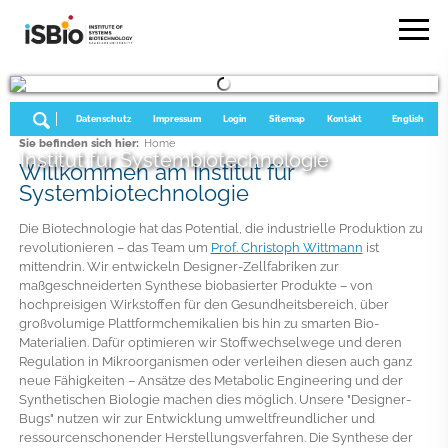
Datenschutz
Impressum
Login
Sitemap
Kontakt
English
Sie befinden sich hier:
Home
Institut für Systembiotechnologie
Willkommen am Institut für
Systembiotechnologie
Die Biotechnologie hat das Potential, die industrielle Produktion zu
revolutionieren – das Team um
Prof. Christoph Wittmann
ist
mittendrin. Wir entwickeln Designer-Zellfabriken zur
maßgeschneiderten Synthese biobasierter Produkte – von
hochpreisigen Wirkstoffen für den Gesundheitsbereich, über
großvolumige Plattformchemikalien bis hin zu smarten Bio-
Materialien. Dafür optimieren wir Stoffwechselwege und deren
Regulation in Mikroorganismen oder verleihen diesen auch ganz
neue Fähigkeiten – Ansätze des Metabolic Engineering und der
Synthetischen Biologie machen dies möglich. Unsere "Designer-
Bugs" nutzen wir zur Entwicklung umweltfreundlicher und
ressourcenschonender Herstellungsverfahren. Die Synthese der