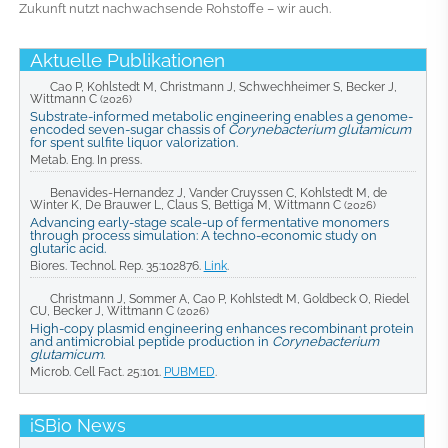
Zukunft nutzt nachwachsende Rohstoffe – wir auch.
Aktuelle Publikationen
Cao P, Kohlstedt M, Christmann J, Schwechheimer S, Becker J,
Wittmann C
(2026)
Substrate-informed metabolic engineering enables a genome-
encoded seven-sugar chassis of
Corynebacterium glutamicum
for spent sulfite liquor valorization.
Metab. Eng. In press.
Benavides-Hernandez J, Vander Cruyssen C, Kohlstedt M, de
Winter K, De Brauwer L, Claus S, Bettiga M, Wittmann C
(2026)
Advancing early-stage scale-up of fermentative monomers
through process simulation: A techno-economic study on
glutaric acid.
Biores. Technol. Rep. 35:102876.
Link
.
Christmann J, Sommer A, Cao P, Kohlstedt M, Goldbeck O, Riedel
CU, Becker J, Wittmann C
(2026)
High-copy plasmid engineering enhances recombinant protein
and antimicrobial peptide production in
Corynebacterium
glutamicum
.
Microb. Cell Fact. 25:101.
PUBMED
.
iSBio News