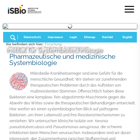
Datenschutz
Impressum
Login
Sitemap
Kontakt
English
Sie befinden sich hier:
Forschung
- Pharmazeutische und Medizinische Systembiologie
Institut für Systembiotechnologie
Pharmazeutische und medizinische
Systembiologie
Mikrobielle Krankheitserreger sind eine Gefahr für die
menschliche Gesundheit. Wir stehen vor zunehmenden
therapeutischen Problemen durch das Auftreten von
multiresistenten Stämmen. Offensichtlich haben diese
Bakterien eine komplexe, fein abgestimmte Maschinerie gegen die
Abwehr des Wirtes sowie die therapeutischen Behandlungen entwickelt.
Hier werfen wir einen systembiologischen Blick auf pathogene
Bakterien, um ihren Lebensstil und ihre Resistenzmechanismen zu
verstehen. Wir untersuchen klinische Isolate von
Yersinia
pseudotuberculosis
und
Pseudomonas aeruginosa
, die schwere
Infektionen beim Menschen verursachen. Insbesondere sind wir daran
interessiert, den Zusammenhang zwischen Stoffwechsel und