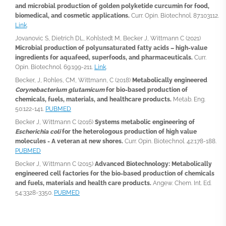
and microbial production of golden polyketide curcumin for food,
biomedical, and cosmetic applications.
Curr. Opin. Biotechnol. 87:103112.
Link
.
Jovanovic S, Dietrich DL, Kohlstedt M, Becker J, Wittmann C (2021)
Microbial production of polyunsaturated fatty acids – high-value
ingredients for aquafeed, superfoods, and pharmaceuticals.
Curr.
Opin. Biotechnol. 69:199-211.
Link
.
Becker, J, Rohles, CM, Wittmann, C (2018)
Metabolically engineered
Corynebacterium glutamicum
for bio-based production of
chemicals, fuels, materials, and healthcare products.
Metab. Eng.
50:122-141.
PUBMED
Becker J, Wittmann C (2016)
Systems metabolic engineering of
Escherichia coli
for the heterologous production of high value
molecules - A veteran at new shores.
Curr. Opin. Biotechnol. 42:178-188.
PUBMED
Becker J, Wittmann C (2015)
Advanced Biotechnology: Metabolically
engineered cell factories for the bio-based production of chemicals
and fuels, materials and health care products.
Angew. Chem. Int. Ed.
54:3328-3350.
PUBMED