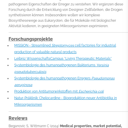
pathogenen Eigenschaften der Erreger zu verstehen. Wir ergänzen diese
Forschung durch die Entwicklung von Designer-Zellfabriken, die Drogen
synthetisieren können. Insbesondere wollen wir komplexe
Biosynthesewege aus Eukaryoten, die für Moleküle mit biologischer
Aktivität kodieren, in geeigneten Mikroorganismen exprimieren.
Forschungsprojekte
MISSION - Streamlined
Streptomyces
cell factories for industrial
production of valuable natural products
Leibniz WissenschaftsCampus "Living Therapeutic Materials"
Systembiologie des humanpathogenen Bakteriums
Yersinia
pseudotuberculosis
Systembiologie des humanpathogenen Erregers
Pseudomonas
aeruginosa
Produktion von Antitumorwirkstoffen mit
Escherichia coli
Natur-Präklinik: Chelocardine - Bioproduktion neuer Antibiotika in
Mikroorganismen
Reviews
Beganovic S, Wittmann C (2024)
Medical properties, market potential,