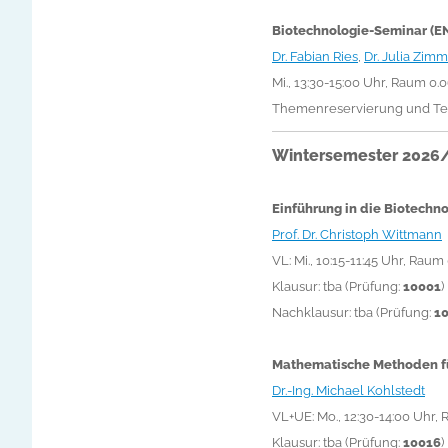
Biotechnologie-Seminar (E
Dr. Fabian Ries
,
Dr. Julia Zim
Mi., 13:30-15:00 Uhr, Raum 0.
Themenreservierung und Te
Wintersemester 2026
Einführung in die Biotechno
Prof. Dr. Christoph Wittmann
VL: Mi., 10:15-11:45 Uhr, Raum
Klausur: tba
(Prüfung:
10001
)
Nachklausur: tba
(Prüfung:
1
Mathematische Methoden fü
Dr.-Ing. Michael Kohlstedt
VL+UE: Mo., 12:30-14:00 Uhr, 
Klausur: tba
(Prüfung:
10016
)