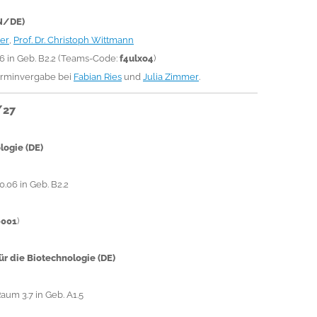
N/DE)
mer
,
Prof. Dr. Christoph Wittmann
06 in Geb. B2.2 (Teams-Code:
f4ulxo4
)
rminvergabe bei
Fabian Ries
und
Julia Zimmer
.
/27
logie (DE)
 0.06 in Geb. B2.2
0001
)
r die Biotechnologie (DE)
Raum 3.7 in Geb. A1.5