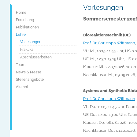
Vorlesungen
Home
Sommersemester 202
Forschung
Publikationen
Lehre
Bioreaktionstechnik (DE)
Vorlesungen
Prof. Dr. Christoph Wittmann
,
Praktika
VL: Mi., 10:15-11:45 Uhr, HS 0
Abschlussarbeiten
UE: Mi., 12:30-13:15 Uhr, HS 0.
Team
Klausur: Mi., 22.07.2026, 10:0
News & Presse
Nachklausur:
Mi., 09.09.2026,
Stellenangebote
Alumni
Systems and Synthetic Biot
Prof. Dr. Christoph Wittmann
,
VL: Do., 10:15-11:45 Uhr, Rau
UE: Do., 12:00-13:00 Uhr, Rau
Klausur: Do
., 06.08.2026, 10:
Nachklausur:
Do
., 01.10.2026