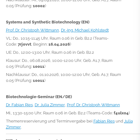
0.05
(Prüfung:
10002
)
Systems and Synthetic Biotechnology (EN)
Prof. Dr. Christoph Wittmann
,
Dr.-Ing. Michael Kohlstedt
VL: Do., 10:15-11:45 Uhr, Raum 0.06 in Geb. B2.2 (Teams-
Code:
7rj0vvt
, Beginn:
16.04.2026
)
UE: Do., 12:00-13:00 Uhr, Raum 0.06 in Geb. B2.2
Klausur: Do
., 06.08.2026, 10:00-12:00 Uhr,
Geb. A1.7, Raum
0.05
(Prüfung:
10011
)
Nachklausur:
Do
., 01.10.2026, 10:00-12:00 Uhr,
Geb. A1.7, Raum
0.05
(Prüfung:
10011
)
Biotechnologie-Seminar (EN/DE)
Dr. Fabian Ries
,
Dr. Julia Zimmer
,
Prof. Dr. Christoph Wittmann
Mi., 13:30-15:00 Uhr, Raum 0.06 in Geb. B2.2 (Teams-Code:
f4ulxo4
)
Themenreservierung und Terminvergabe bei
Fabian Ries
und
Julia
Zimmer
.