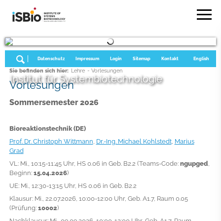
Datenschutz
Impressum
Login
Sitemap
Kontakt
English
Sie befinden sich hier:
Lehre
- Vorlesungen
Institut für Systembiotechnologie
Vorlesungen
Sommersemester 2026
Bioreaktionstechnik (DE)
Prof. Dr. Christoph Wittmann
,
Dr.-Ing. Michael Kohlstedt
,
Marius
Grad
VL: Mi., 10:15-11:45 Uhr, HS 0.06 in Geb. B2.2 (Teams-Code:
ngupged
,
Beginn:
15.04.2026
)
UE: Mi., 12:30-13:15 Uhr, HS 0.06 in Geb. B2.2
Klausur: Mi., 22.07.2026, 10:00-12:00 Uhr, Geb. A1.7, Raum 0.05
(Prüfung:
10002
)
Nachklausur:
Mi., 09.09.2026, 10:00-12:00 Uhr,
Geb. A1.7, Raum