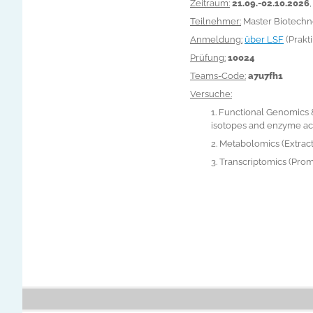
Zeitraum:
21.09.-02.10.2026
Teilnehmer:
Master Biotechno
Anmeldung:
über LSF
(Prakt
Prüfung:
10024
Teams-Code
:
a7u7fh1
Versuche:
1. Functional Genomics 
isotopes and enzyme acti
2. Metabolomics (Extract
3. Transcriptomics (Pro