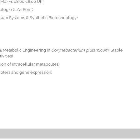
, Mo.-Fr. 08:00-18:00 Uhr
logie (1./2. Sem.)
ikum Systems & Synthetic Biotechnology)
& Metabolic Engineering in
Corynebacterium glutamicum
(Stable
vities)
ion of intracellular metabolites)
moters and gene expression)