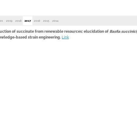
20
2019
2018
2017
2016
2015
2014
uction of succinate from renewable resources: elucidation of
Basfia succini
nowledge-based strain engineering.
Link