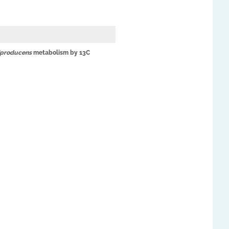
ciproducens
metabolism by
13
C