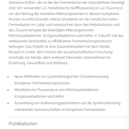
Gemeinschaften, die an der der Fermentation der Kakaobohnen beteiligt
sind. Wir verwenden
C metabolische Stoffflussanalyse (
C Fluxomics
),
13
13
um den Beitrag der einzelnen Mikroorganismen in diesem komplexen
Prozess zu entschlüsseln. Hierzu simulieren wir die natürliche Kakao-
Fermentation im Labor und untersuchen dann den Metabolismus und
das Zusammenspiel der beteiligten Mikroorganismen:
Milchsäurebakterien, Essigsäurebakterien und Hefen. In Zukunft soll das
verbesserte Verständnis zu effektiveren Fermentationsprozessen
beitragen. Das Projekt ist eine Zusammenarbeit mit dem Nestlé
Research Center, dem Herzen der wissenschaftlichen Forschung
innerhalb von Nestlé, dem weltweit führenden Unternehmen für
Ernährung, Gesundheit und Wellness.
Neue Methoden zur systembiologischen Charakterisierung
komplexer Fermentationsprozesse
Metabolische Flussanalyse von Milchsäurebakterien,
Essigsäurebakterien und Hefen
Auswirkung von Kultivierungsparametern auf die Syntheseleistung
mikrobieller Gemeinschaften in komplexen Fermentation
Publikationen