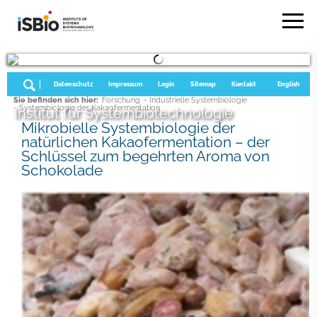
Datenschutz
Impressum
Login
Sitemap
Kontakt
English
Sie befinden sich hier:
Forschung
- Industrielle Systembiologie
- Systembiologie der Kakaofermentation
Institut für Systembiotechnologie
Mikrobielle Systembiologie der
natürlichen Kakaofermentation – der
Schlüssel zum begehrten Aroma von
Schokolade