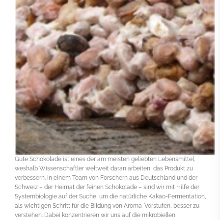
Gute Schokolade ist eines der am meisten geliebten Lebensmittel,
weshalb Wissenschaftler weltweit daran arbeiten, das Produkt zu
verbessern. In einem Team von Forschern aus Deutschland und der
Schweiz – der Heimat der feinen Schokolade – sind wir mit Hilfe der
Systembiologie auf der Suche, um die natürliche Kakao-Fermentation,
als wichtigen Schritt für die Bildung von Aroma-Vorstufen, besser zu
verstehen. Dabei konzentrieren wir uns auf die mikrobiellen