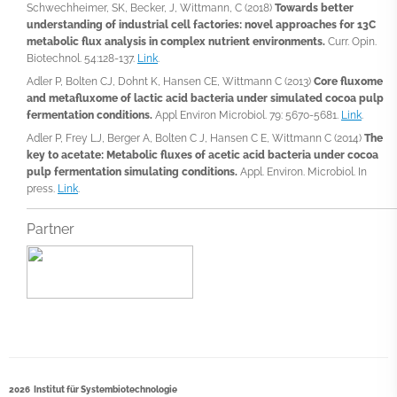
Schwechheimer, SK, Becker, J, Wittmann, C (2018)
Towards better
understanding of industrial cell factories: novel approaches for
13
C
metabolic flux analysis in complex nutrient environments.
Curr. Opin.
Biotechnol. 54:128-137.
Link
.
Adler P, Bolten CJ, Dohnt K, Hansen CE, Wittmann C (2013)
Core fluxome
and metafluxome of lactic acid bacteria under simulated cocoa pulp
fermentation conditions.
Appl Environ Microbiol. 79: 5670-5681.
Link
.
Adler P, Frey LJ, Berger A, Bolten C J, Hansen C E, Wittmann C (2014)
The
key to acetate: Metabolic fluxes of acetic acid bacteria under cocoa
pulp fermentation simulating conditions.
Appl. Environ. Microbiol. In
press.
Link
.
Partner
2026 Institut für Systembiotechnologie