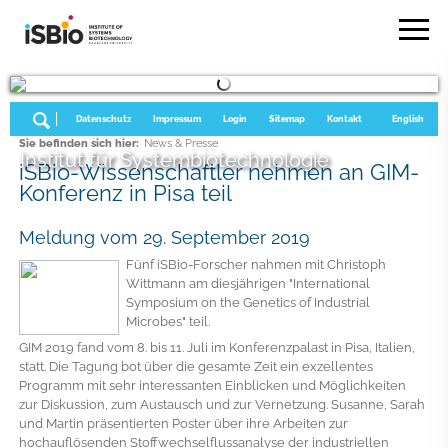
Datenschutz
Impressum
Login
Sitemap
Kontakt
English
Sie befinden sich hier:
News & Presse
Institut für Systembiotechnologie
iSBio-Wissenschaftler nehmen an GIM-
Konferenz in Pisa teil
Meldung vom 29. September 2019
Fünf iSBio-Forscher nahmen mit Christoph
Wittmann am diesjährigen "International
Symposium on the Genetics of Industrial
Microbes" teil.
GIM 2019 fand vom 8. bis 11. Juli im Konferenzpalast in Pisa, Italien,
statt. Die Tagung bot über die gesamte Zeit ein exzellentes
Programm mit sehr interessanten Einblicken und Möglichkeiten
zur Diskussion, zum Austausch und zur Vernetzung. Susanne, Sarah
und Martin präsentierten Poster über ihre Arbeiten zur
hochauflösenden Stoffwechselflussanalyse der industriellen