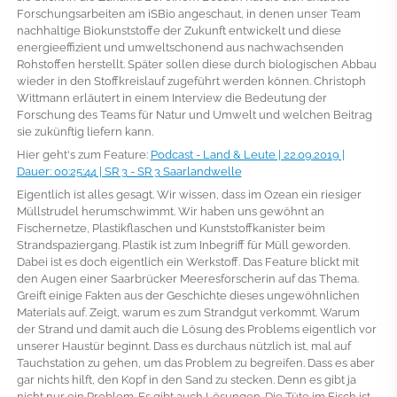
Forschungsarbeiten am iSBio angeschaut, in denen unser Team
nachhaltige Biokunststoffe der Zukunft entwickelt und diese
energieeffizient und umweltschonend aus nachwachsenden
Rohstoffen herstellt. Später sollen diese durch biologischen Abbau
wieder in den Stoffkreislauf zugeführt werden können. Christoph
Wittmann erläutert in einem Interview die Bedeutung der
Forschung des Teams für Natur und Umwelt und welchen Beitrag
sie zukünftig liefern kann.
Hier geht's zum Feature:
Podcast - Land & Leute | 22.09.2019 |
Dauer: 00:25:44 | SR 3 - SR 3 Saarlandwelle
Eigentlich ist alles gesagt. Wir wissen, dass im Ozean ein riesiger
Müllstrudel herumschwimmt. Wir haben uns gewöhnt an
Fischernetze, Plastikflaschen und Kunststoffkanister beim
Strandspaziergang. Plastik ist zum Inbegriff für Müll geworden.
Dabei ist es doch eigentlich ein Werkstoff. Das Feature blickt mit
den Augen einer Saarbrücker Meeresforscherin auf das Thema.
Greift einige Fakten aus der Geschichte dieses ungewöhnlichen
Materials auf. Zeigt, warum es zum Strandgut verkommt. Warum
der Strand und damit auch die Lösung des Problems eigentlich vor
unserer Haustür beginnt. Dass es durchaus nützlich ist, mal auf
Tauchstation zu gehen, um das Problem zu begreifen. Dass es aber
gar nichts hilft, den Kopf in den Sand zu stecken. Denn es gibt ja
nicht nur ein Problem. Es gibt auch Lösungen. Die Tüte im Fisch ist