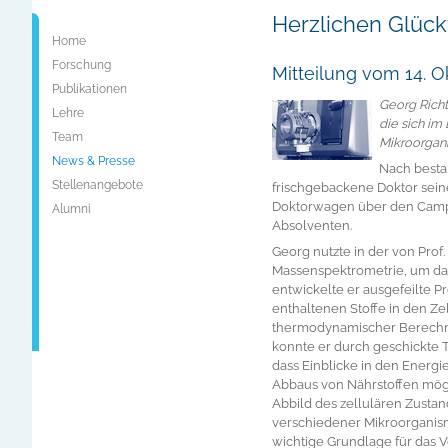
Herzlichen Glüc
Home
Forschung
Mitteilung vom 14. O
Publikationen
Georg Richt
Lehre
die sich im
Team
Mikroorgan
News & Presse
Nach besta
Stellenangebote
frischgebackene Doktor sei
Doktorwagen über den Campu
Alumni
Absolventen.
Georg nutzte in der von Prof
Massenspektrometrie, um da
entwickelte er ausgefeilte P
enthaltenen Stoffe in den Zel
thermodynamischer Berechnu
konnte er durch geschickte 
dass Einblicke in den Energ
Abbaus von Nährstoffen mögl
Abbild des zellulären Zustan
verschiedener Mikroorganism
wichtige Grundlage für das V