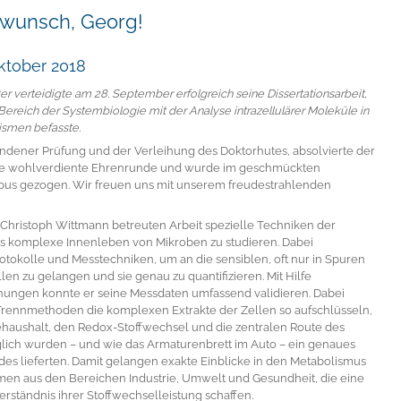
kwunsch, Georg!
ktober 2018
er verteidigte am 28. September erfolgreich seine Dissertationsarbeit,
 Bereich der Systembiologie mit der Analyse intrazellulärer Moleküle in
ismen befasste.
ndener Prüfung und der Verleihung des Doktorhutes, absolvierte der
ne wohlverdiente Ehrenrunde und wurde im geschmückten
s gezogen. Wir freuen uns mit unserem freudestrahlenden
. Christoph Wittmann betreuten Arbeit spezielle Techniken der
s komplexe Innenleben von Mikroben zu studieren. Dabei
rotokolle und Messtechniken, um an die sensiblen, oft nur in Spuren
len zu gelangen und sie genau zu quantifizieren. Mit Hilfe
ngen konnte er seine Messdaten umfassend validieren. Dabei
Trennmethoden die komplexen Extrakte der Zellen so aufschlüsseln,
iehaushalt, den Redox-Stoffwechsel und die zentralen Route des
ich wurden – und wie das Armaturenbrett im Auto – ein genaues
des lieferten. Damit gelangen exakte Einblicke in den Metabolismus
en aus den Bereichen Industrie, Umwelt und Gesundheit, die eine
erständnis ihrer Stoffwechselleistung schaffen.