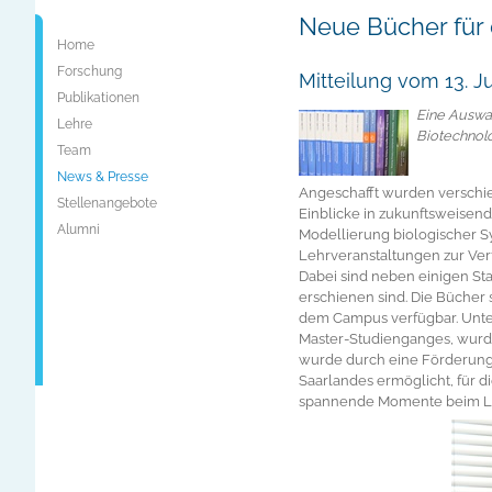
Neue Bücher für 
Home
Forschung
Mitteilung vom 13. Ju
Publikationen
Eine Auswah
Lehre
Biotechnol
Team
News & Presse
Angeschafft wurden verschie
Stellenangebote
Einblicke in zukunftsweisen
Alumni
Modellierung biologischer 
Lehrveranstaltungen zur Ver
Dabei sind neben einigen St
erschienen sind. Die Bücher 
dem Campus verfügbar. Unter
Master-Studienganges, wurde
wurde durch eine Förderung
Saarlandes ermöglicht, für d
spannende Momente beim L