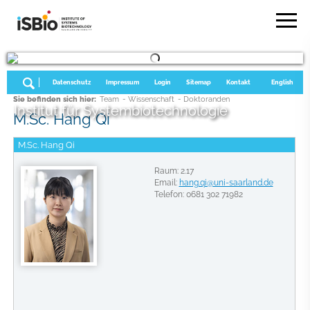
Datenschutz
Impressum
Login
Sitemap
Kontakt
English
Sie befinden sich hier:
Team
- Wissenschaft
- Doktoranden
Institut für Systembiotechnologie
M.Sc. Hang Qi
M.Sc. Hang Qi
Raum: 2.17
Email:
hang.qi@uni-saarland.de
Telefon: 0681 302 71982