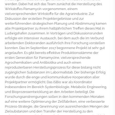
werden. Dabei hat sich das Team zunächst die Herstellung des
Wirkstoffes Pamamycin vorgenommen, einem
vielversprechenden Wirkstoffe für die Agrarindustrie. Zur
Diskussion der erzielten Projektergebnisse und zur
weiterführenden strategischen Planung und Abstimmung kamen
alle Projektpartner zu ihrem halbjährlichen Treffen dieses Mal in
Ludwigshafen zusammen. In Vorträgen und Diskussionsrunden
erfolgte ein intensiver Austausch, bei dem auch die im Verbund
arbeitenden Doktoranden ausführlich ihre Forschung vorstellen
konnten. Das im September 2017 begonnene Projekt ist sehr gut
angelaufen. Es gibt bereits effektive Produktionsstämme der
ersten Generation für Pamamycine, vielversprechende
Agrochemikalien und Antibiotika und auch einen
reproduzierbaren Herstellungsprozess für diese bislang nicht
zugänglichen Substanzen im Labormaßstab. Der bisherige Erfolg
wurde durch die enge und kommunikative Kooperation aller
Projektpartner ermöglicht. Das iSBio war als Koordinator
insbesondere im Bereich Systembiologie, Metabolic Engineering,
und Bioprozessentwicklung an den Arbeiten beteiligt. Die
Forschungsanstrengungen sollen in den kommenden Monaten
auf eine weitere Optimierung der Zellfabriken, eine verbesserte
Prozess-Strategie, die Gewinnung von ausreichenden Mengen der
Zielsubstanzen und den Transfer der Herstellung zu den