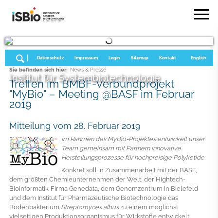
Datenschutz
Impressum
Login
Sitemap
Kontakt
English
Sie befinden sich hier:
News & Presse
Institut für Systembiotechnologie
Treffen im BMBF-Verbundprojekt
"MyBio" – Meeting @BASF im Februar
2019
Mitteilung vom 28. Februar 2019
Im Rahmen des MyBio-Projektes entwickelt unser
Team gemeinsam mit Partnern innovative
Herstellungsprozesse für hochpreisige Polyketide.
Konkret soll in Zusammenarbeit mit der BASF,
dem größten Chemieunternehmen der Welt, der Hightech-
Bioinformatik-Firma Genedata, dem Genomzentrum in Bielefeld
und dem Institut für Pharmazeutische Biotechnologie das
Bodenbakterium
Streptomyces albus
zu einem möglichst
vielseitigen Produktionsorganismus für Wirkstoffe entwickelt