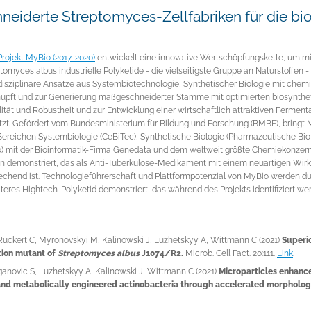
eiderte Streptomyces-Zellfabriken für die bio
Projekt MyBio (2017-2020)
entwickelt eine innovative Wertschöpfungskette, um mit
tomyces albus industrielle Polyketide - die vielseitigste Gruppe an Naturstoffen 
disziplinäre Ansätze aus Systembiotechnologie, Synthetischer Biologie mit chemi
nüpft und zur Generierung maßgeschneiderter Stämme mit optimierten biosynthet
lität und Robustheit und zur Entwicklung einer wirtschaftlich attraktiven Ferment
tzt. Gefördert vom Bundesministerium für Bildung und Forschung (BMBF), bringt 
ereichen Systembiologie (CeBiTec), Synthetische Biologie (Pharmazeutische Bio
io) mit der Bioinformatik-Firma Genedata und dem weltweit größte Chemiekonze
n demonstriert, das als Anti-Tuberkulose-Medikament mit einem neuartigen Wir
echend ist. Technologieführerschaft und Plattformpotenzial von MyBio werden du
teres Hightech-Polyketid demonstriert, das während des Projekts identifiziert wer
 Rückert C, Myronovskyi M, Kalinowski J, Luzhetskyy A, Wittmann C (2021)
Superi
ion mutant of
Streptomyces albus
J1074/R2.
Microb. Cell Fact. 20:111.
Link
.
ganovic S, Luzhetskyy A, Kalinowski J, Wittmann C (2021)
Microparticles enhance
e and metabolically engineered actinobacteria through accelerated morpholo