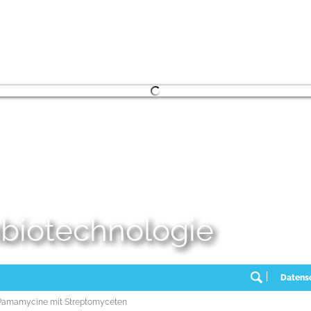
embiotechnologie
Datens
Pamamycine mit Streptomyceten