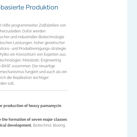
basierte Produktion
 Hilfe programmierter Zellfabriken von
- herzustellen. Dafür werden
scher und industrieller Biotechnologie
ischen Leistungen, hoher genetischer
ations- und Produktreinigungs-strategie
MyBio ein Konsortium von Experten aus
technologie), Metabolic Engineering
rn BASF zusammen. Die neuartige
kmechanismus fungiert und auch als ein
rch die Replikation wichtiger
den soll.
or production of heavy pamamycin
 the formation of seven major classes
gical development.
Biotechnol. Bioeng.