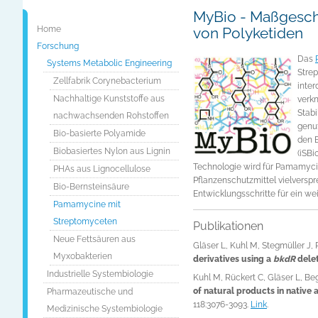
MyBio - Maßgeschn
Home
von Polyketiden
Forschung
Das
Systems Metabolic Engineering
Strep
Zellfabrik Corynebacterium
inter
Nachhaltige Kunststoffe aus
verk
Stabi
nachwachsenden Rohstoffen
genu
Bio-basierte Polyamide
den B
Biobasiertes Nylon aus Lignin
(iSB
Technologie wird für Pamamyci
PHAs aus Lignocellulose
Pflanzenschutzmittel vielverspr
Bio-Bernsteinsäure
Entwicklungsschritte für ein wei
Pamamycine mit
Streptomyceten
Publikationen
Neue Fettsäuren aus
Gläser L, Kuhl M, Stegmüller J,
Myxobakterien
derivatives using a
bkdR
delet
Industrielle Systembiologie
Kuhl M, Rückert C, Gläser L, Be
of natural products in nativ
Pharmazeutische und
118:3076-3093.
Link
.
Medizinische Systembiologie