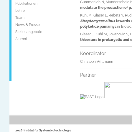
Gummerlich N, Manderscheid N,
Publikationen
modulate the production of p
Lehre
Kuhl M, Gläser L, Rebets Y, Rüc
Team
Streptomyces albus
towards a
News & Presse
polyketide pamamycin
. Biotec
Stellenangebote
Gläser L, Kuhl M, Jovanovic S, F
Alumni
thioesters in prokaryotic and 
Koordinator
Christoph Wittmann
Partner
2026 Institut für Systembiotechnologie