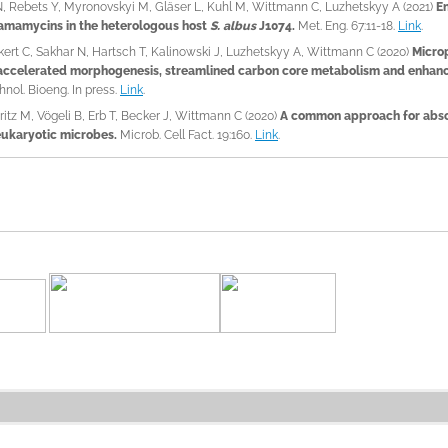
 Rebets Y, Myronovskyi M, Gläser L, Kuhl M, Wittmann C, Luzhetskyy A (2021)
En
amamycins in the heterologous host
S. albus
J1074.
Met. Eng. 67:11-18.
Link
.
kert C, Sakhar N, Hartsch T, Kalinowski J, Luzhetskyy A, Wittmann C (2020)
Microp
ccelerated morphogenesis, streamlined carbon core metabolism and enhance
hnol. Bioeng. In press.
Link
.
ritz M, Vögeli B, Erb T, Becker J, Wittmann C (2020)
A common approach for absol
eukaryotic microbes.
Microb. Cell Fact. 19:160.
Link
.