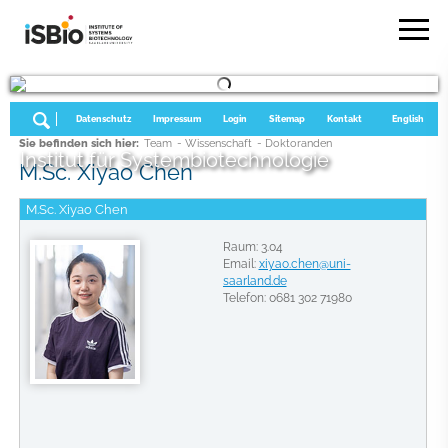
Datenschutz
Impressum
Login
Sitemap
Kontakt
English
Sie befinden sich hier:
Team
- Wissenschaft
- Doktoranden
Institut für Systembiotechnologie
M.Sc. Xiyao Chen
M.Sc. Xiyao Chen
Raum: 3.04
Email:
xiyao.chen@uni-
saarland.de
Telefon: 0681 302 71980