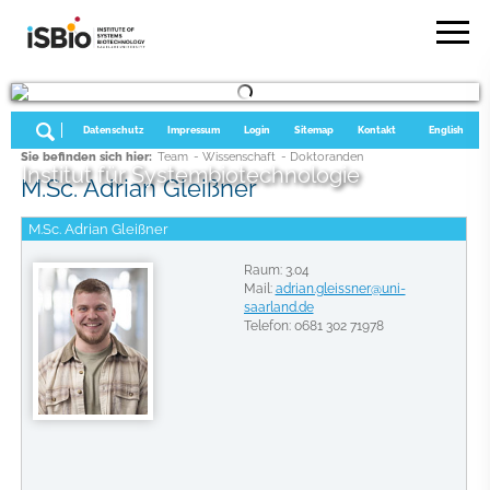
Datenschutz
Impressum
Login
Sitemap
Kontakt
English
Sie befinden sich hier:
Team
- Wissenschaft
- Doktoranden
Institut für Systembiotechnologie
M.Sc. Adrian Gleißner
M.Sc. Adrian Gleißner
Raum: 3.04
Mail:
adrian.gleissner@uni-
saarland.de
Telefon: 0681 302 71978