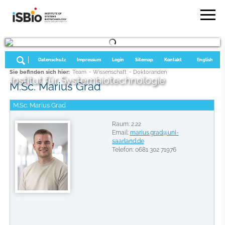
Datenschutz
Impressum
Login
Sitemap
Kontakt
English
Sie befinden sich hier:
Team
- Wissenschaft
- Doktoranden
Institut für Systembiotechnologie
M.Sc. Marius Grad
M.Sc. Marius Grad
Raum: 2.22
Email:
marius.grad@uni-
saarland.de
Telefon: 0681 302 71976