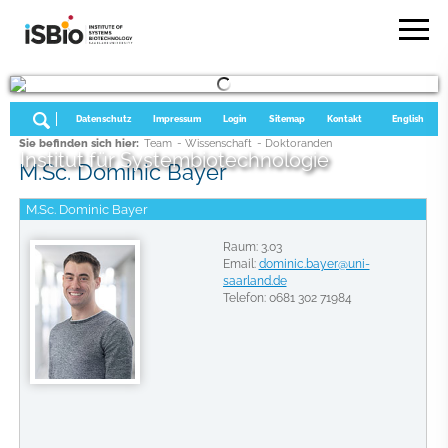
Datenschutz
Impressum
Login
Sitemap
Kontakt
English
Sie befinden sich hier:
Team
- Wissenschaft
- Doktoranden
Institut für Systembiotechnologie
M.Sc. Dominic Bayer
M.Sc. Dominic Bayer
Raum: 3.03
Email:
dominic.bayer@uni-
saarland.de
Telefon: 0681 302 71984