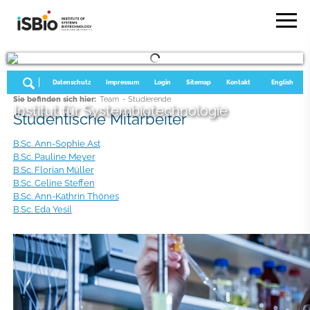
Datenschutz
Impressum
Login
Sitemap
Kontakt
English
Sie befinden sich hier:
Team
- Studierende
Institut für Systembiotechnologie
Studentische Mitarbeiter
B.Sc. Ann-Sophie Ast
B.Sc. Pauline Meyer
B.Sc. Florian Müller
B.Sc. Celine Steffen
B.Sc. Ann-Kathrin Thönes
B.Sc. Eda Yesil