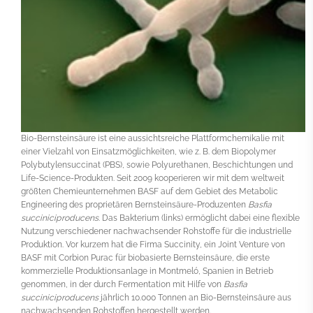
Bio-Bernsteinsäure ist eine aussichtsreiche Plattformchemikalie mit
einer Vielzahl von Einsatzmöglichkeiten, wie z. B. dem Biopolymer
Polybutylensuccinat (PBS), sowie Polyurethanen, Beschichtungen und
Life-Science-Produkten. Seit 2009 kooperieren wir mit dem weltweit
größten Chemieunternehmen BASF auf dem Gebiet des Metabolic
Engineering des proprietären Bernsteinsäure-Produzenten
Basfia
succiniciproducens
. Das Bakterium (links) ermöglicht dabei eine flexible
Nutzung verschiedener nachwachsender Rohstoffe für die industrielle
Produktion. Vor kurzem hat die Firma Succinity, ein Joint Venture von
BASF mit Corbion Purac für biobasierte Bernsteinsäure, die erste
kommerzielle Produktionsanlage in Montmeló, Spanien in Betrieb
genommen, in der durch Fermentation mit Hilfe von
Basfia
succiniciproducens
jährlich 10.000 Tonnen an Bio-Bernsteinsäure aus
nachwachsenden Rohstoffen hergestellt werden.