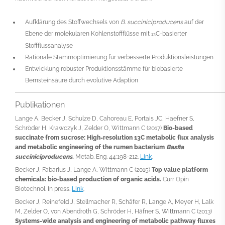
Aufklärung des Stoffwechsels von
B. succiniciproducens
auf der
Ebene der molekularen Kohlenstoffflüsse mit
C-basierter
13
Stoffflussanalyse
Rationale Stammoptimierung für verbesserte Produktionsleistungen
Entwicklung robuster Produktionsstämme für biobasierte
Bernsteinsäure durch evolutive Adaption
Publikationen
Lange A, Becker J, Schulze D, Cahoreau E, Portais JC, Haefner S,
Schröder H, Krawczyk J, Zelder O, Wittmann C (2017)
Bio-based
succinate from sucrose: High-resolution
13
C metabolic flux analysis
and metabolic engineering of the rumen bacterium
Basfia
succiniciproducens
.
Metab. Eng. 44:198-212.
Link
.
Becker J, Fabarius J, Lange A, Wittmann C (2015)
Top value platform
chemicals: bio-based production of organic acids.
Curr Opin
Biotechnol. In press.
Link
.
Becker J, Reinefeld J, Stellmacher R, Schäfer R, Lange A, Meyer H, Lalk
M, Zelder O, von Abendroth G, Schröder H, Häfner S, Wittmann C (2013)
Systems-wide analysis and engineering of metabolic pathway fluxes