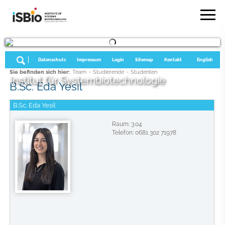
Datenschutz
Impressum
Login
Sitemap
Kontakt
English
Sie befinden sich hier:
Team
- Studierende
- Studenten
Institut für Systembiotechnologie
B.Sc. Eda Yesil
B.Sc. Eda Yesil
Raum: 3.04
Telefon: 0681 302 71978